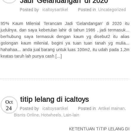
Jadi ‘Gelandangan’ di 2020
Posted by
icaltoysartikel
Posted in
Uncategorized
95% Kaum Milenial Terancam Jadi ‘Gelandangan’ di 2020 itu
judulnya. dan saya kebetulan lahir di tahun 1986 , jadi termasuk…
berhubung saya termasuk dengan kaum yg disebut2 itu alias
golongan kaum milenial. begini ya tuan tuan tanah yg mulia…
hahahaa… anda jual barang untuk luas 100m2, itu udah pada 1,2m
keatas taruh lah punya cash […]
titip lelang di icaltoys
Oct
24
Posted by
icaltoysartikel
Posted in
Artikel mainan
,
Bisnis Online
,
Hotwheels
,
Lain-lain
KETENTUAN TITIP LELANG DI