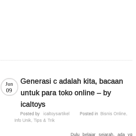
Generasi c adalah kita, bacaan
Jun
09
untuk para toko online – by
icaltoys
Posted by
icaltoysartikel
Posted in
Bisnis Online
,
Info Unik
,
Tips & Trik
Dulu belajar sejarah, ada yg