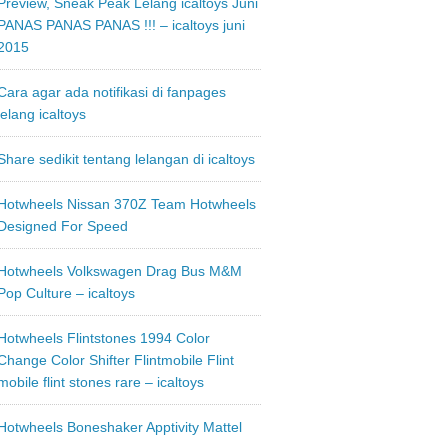
Preview, Sneak Peak Lelang icaltoys Juni
PANAS PANAS PANAS !!! – icaltoys juni
2015
Cara agar ada notifikasi di fanpages
lelang icaltoys
Share sedikit tentang lelangan di icaltoys
Hotwheels Nissan 370Z Team Hotwheels
Designed For Speed
Hotwheels Volkswagen Drag Bus M&M
Pop Culture – icaltoys
Hotwheels Flintstones 1994 Color
Change Color Shifter Flintmobile Flint
mobile flint stones rare – icaltoys
Hotwheels Boneshaker Apptivity Mattel