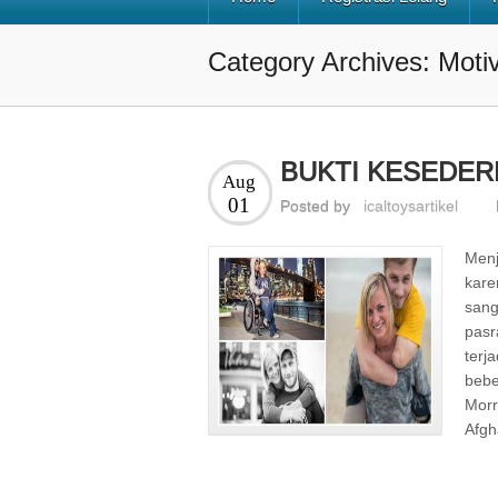
Category Archives: Moti
BUKTI KESEDER
Aug
01
Posted by
icaltoysartikel
Menj
kare
sang
pa
terj
bebe
Morr
Afgh