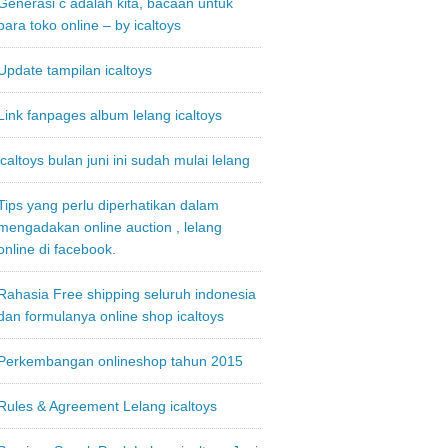
Generasi c adalah kita, bacaan untuk
para toko online – by icaltoys
Update tampilan icaltoys
Link fanpages album lelang icaltoys
icaltoys bulan juni ini sudah mulai lelang
Tips yang perlu diperhatikan dalam
mengadakan online auction , lelang
online di facebook.
Rahasia Free shipping seluruh indonesia
dan formulanya online shop icaltoys
Perkembangan onlineshop tahun 2015
Rules & Agreement Lelang icaltoys