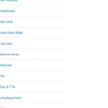
Dari Kaskus
Hotwheels
Info Unik
Kata-Kata Bijak
Lain-lain
Mainan Anak
Motivasi
Pet
Tips & Trik
Uncategorized