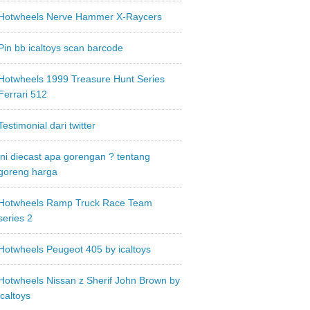
Hotwheels Nerve Hammer X-Raycers
Pin bb icaltoys scan barcode
Hotwheels 1999 Treasure Hunt Series
Ferrari 512
Testimonial dari twitter
ini diecast apa gorengan ? tentang
goreng harga
Hotwheels Ramp Truck Race Team
series 2
Hotwheels Peugeot 405 by icaltoys
Hotwheels Nissan z Sherif John Brown by
icaltoys